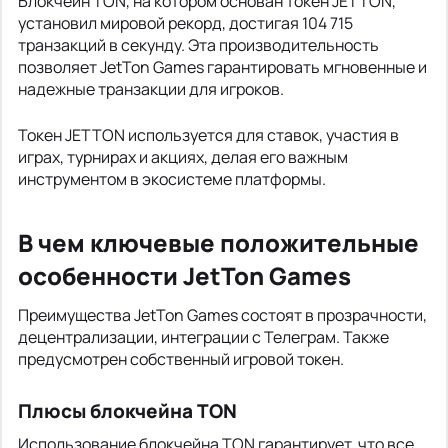
Блокчейн TON, на котором основан токен JETTON,
установил мировой рекорд, достигая 104 715
транзакций в секунду. Эта производительность
позволяет JetTon Games гарантировать мгновенные и
надежные транзакции для игроков.
Токен JETTON используется для ставок, участия в
играх, турнирах и акциях, делая его важным
инструментом в экосистеме платформы.
В чем ключевые положительные
особенности JetTon Games
Преимущества JetTon Games состоят в прозрачности,
децентрализации, интеграции с Телеграм. Также
предусмотрен собственный игровой токен.
Плюсы блокчейна TON
Использование блокчейна TON гарантирует, что все