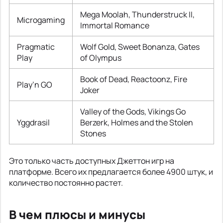
Mega Moolah, Thunderstruck II,
Microgaming
Immortal Romance
Pragmatic
Wolf Gold, Sweet Bonanza, Gates
Play
of Olympus
Book of Dead, Reactoonz, Fire
Play’n GO
Joker
Valley of the Gods, Vikings Go
Yggdrasil
Berzerk, Holmes and the Stolen
Stones
Это только часть доступных Джеттон игр на
платформе. Всего их предлагается более 4900 штук, и
количество постоянно растет.
В чем плюсы и минусы