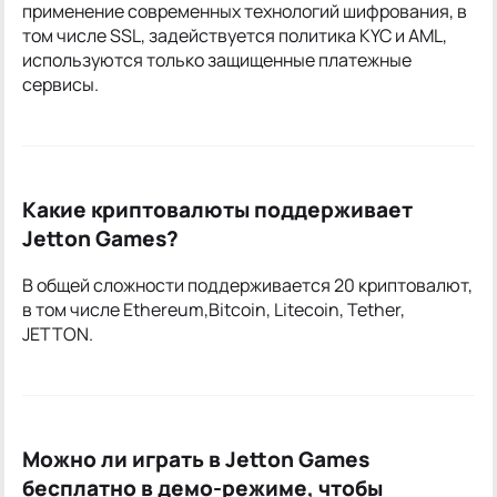
применение современных технологий шифрования, в
том числе SSL, задействуется политика KYC и AML,
используются только защищенные платежные
сервисы.
Какие криптовалюты поддерживает
Jetton Games?
В общей сложности поддерживается 20 криптовалют,
в том числе Ethereum,Bitcoin, Litecoin, Tether,
JETTON.
Можно ли играть в Jetton Games
бесплатно в демо-режиме, чтобы