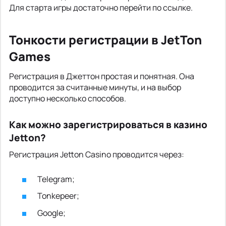
Для старта игры достаточно перейти по ссылке.
Тонкости регистрации в JetTon
Games
Регистрация в Джеттон простая и понятная. Она
проводится за считанные минуты, и на выбор
доступно несколько способов.
Как можно зарегистрироваться в казино
Jetton?
Регистрация Jetton Casino проводится через:
Telegram;
Tonkepeer;
Google;