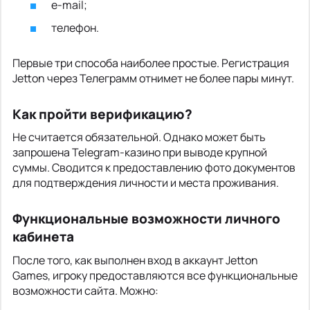
e-mail;
телефон.
Первые три способа наиболее простые. Регистрация
Jetton через Телеграмм отнимет не более пары минут.
Как пройти верификацию?
Не считается обязательной. Однако может быть
запрошена Telegram-казино при выводе крупной
суммы. Сводится к предоставлению фото документов
для подтверждения личности и места проживания.
Функциональные возможности личного
кабинета
После того, как выполнен вход в аккаунт Jetton
Games, игроку предоставляются все функциональные
возможности сайта. Можно: