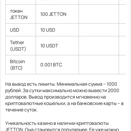
токен
100 JETTON
JETTON
USD
10 USD
Tether
10 USDT
(USDT)
Bitcoin
0.001 BTC
(BTC)
На вывод есть лимиты. Минимальная сумма – 1000
рублей. За сутки максимально можно вывести 2000
долларов. Вывод производится мгновенно на
криптовалютные кошельки, а на банковские карты – в
течение суток.
Уникальность казино в наличии криптовалюты
JETTON. Она становится популярнее. Ее уже можно