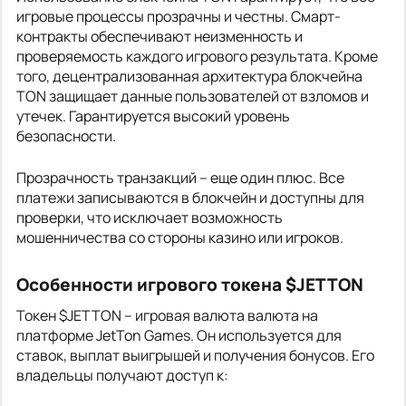
игровые процессы прозрачны и честны. Смарт-
контракты обеспечивают неизменность и
проверяемость каждого игрового результата. Кроме
того, децентрализованная архитектура блокчейна
TON защищает данные пользователей от взломов и
утечек. Гарантируется высокий уровень
безопасности.
Прозрачность транзакций – еще один плюс. Все
платежи записываются в блокчейн и доступны для
проверки, что исключает возможность
мошенничества со стороны казино или игроков.
Особенности игрового токена $JETTON
Токен $JETTON – игровая валюта валюта на
платформе JetTon Games. Он используется для
ставок, выплат выигрышей и получения бонусов. Его
владельцы получают доступ к: