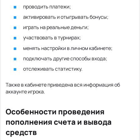
проводить платежи;
активировать и отыгрывать бонусы;
играть на реальные деньги;
участвовать в турнирах;
менять настройки в личном кабинете;
подключать другие способы входа;
отслеживать статистику.
Также в кабинете приведена вся информация об
аккаунте игрока.
Особенности проведения
пополнения счета и вывода
средств